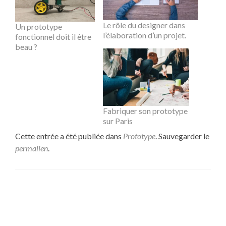
Le rôle du designer dans
Un prototype
l’élaboration d’un projet.
fonctionnel doit il être
beau ?
Fabriquer son prototype
sur Paris
Cette entrée a été publiée dans
Prototype
. Sauvegarder le
permalien
.
Navigation
←
Ingénieur mécanique pour prototype à Paris ?
Fabrication d’un prototype
de
sur Paris
→