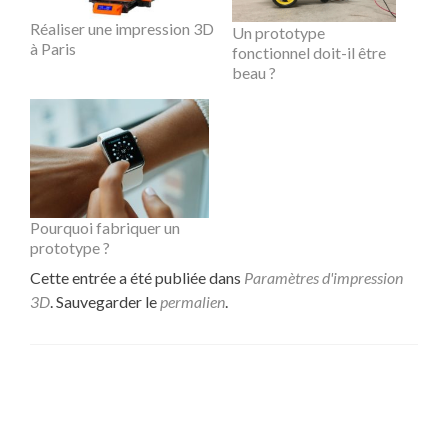
Réaliser une impression 3D
Un prototype
à Paris
fonctionnel doit-il être
beau ?
Pourquoi fabriquer un
prototype ?
Cette entrée a été publiée dans
Paramètres d'impression
3D
. Sauvegarder le
permalien
.
Navigation
←
Start-up : comment lever des fonds ?
Impression 3D Meudon-
de
Paris Cooprint
→