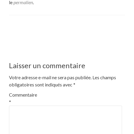
le
permalien
.
Navigation
←
Le prototypage dans la démarche entrepreneuriale
Prototype de boîtier
de
plastique : comment faire ?
l’article
→
Laisser un commentaire
Votre adresse e-mail ne sera pas publiée.
Les champs
obligatoires sont indiqués avec
*
Commentaire
*